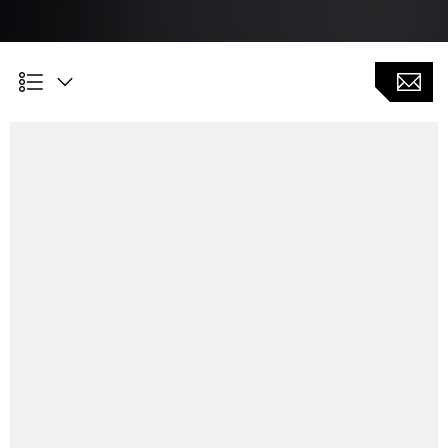
Ventajas para los clientes
Creación del programa a partir de planos de la pieza
bruta y datos del engranaje.
Optimización de la orientación de la pieza de trabajo,
por ej. tras un tratamiento térmico.
Interfaz para el dispositivo de medición de las