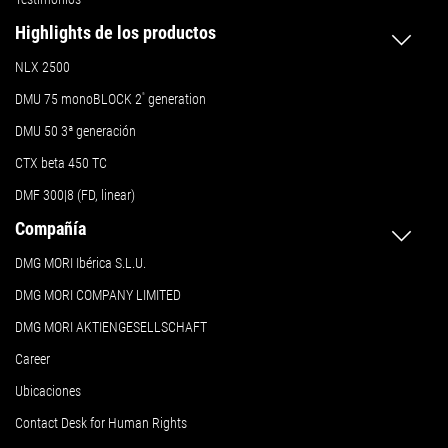
Highlights de los productos
NLX 2500
DMU 75 monoBLOCK 2
ª
generation
DMU 50
3ª generación
CTX beta 450 TC
DMF 300|8 (FD, linear)
Compañía
DMG MORI Ibérica S.L.U.
DMG MORI COMPANY LIMITED
DMG MORI AKTIENGESELLSCHAFT
Career
Ubicaciones
Contact Desk for Human Rights