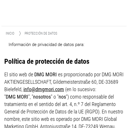
INICIO
PROTECCIÓN DE DATOS
Información de privacidad de datos para:
Política de protección de datos
El sitio web de
DMG MORI
es proporcionado por DMG MORI
AKTIENGESELLSCHAFT, Gildemeisterstraße 60, DE-33689
Bielefeld,
info@dmgmori.com
(en lo sucesivo:
"
DMG MORI
", "
nosotros
" o "
nos
") como responsable del
tratamiento en el sentido del art. 4, n.º 7 del Reglamento
General de Protección de Datos de la UE (RGPD). En nuestro
nombre, este sitio web es operado por DMG MORI Global
Marketing GmbH, Antoniusstraße 14, DE-73249 Wernau,