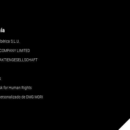
ía
érica S.L.U.
COMPANY LIMITED
 AKTIENGESELLSCHAFT
s
sk for Human Rights
 personalizado de DMG MORI