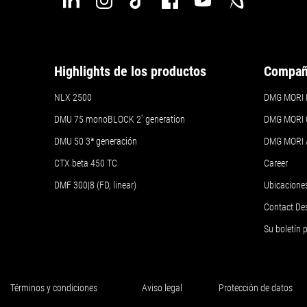
Highlights de los productos
Compañ
NLX 2500
DMG MORI Ib
DMU 75 monoBLOCK 2
ª
generation
DMG MORI 
DMU 50
3ª generación
DMG MORI
CTX beta 450 TC
Career
DMF 300|8 (FD, linear)
Ubicacione
Contact De
Su boletín
Términos y condiciones
Aviso legal
Protección de datos