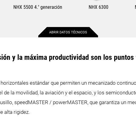
NHX 5500 4.
a
generación
NHX 6300
ABRIR DATOS TÉCNICOS
800 mm
1.050 mm
ión y la máxima productividad son los puntos 
800 mm
900 mm
orizontales estándar que permiten un mecanizado continuo d
880 mm
1.030 mm
l de la movilidad, la aviación y el espacio, y los semicondu
800 mm
1.050 mm
husillo, speedMASTER / powerMASTER, que garantiza un meca
 alta rigidez.
1.100 mm
1.300 mm