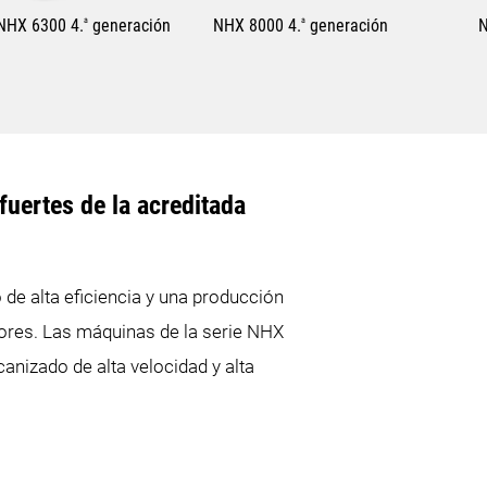
NHX 6300 4.
a
generación
NHX 8000 4.
a
generación
N
1.050 mm
1.400 mm
fuertes de la acreditada
900 mm
1.200 mm
e alta eficiencia y una producción
1.030 mm
1.350 mm
ctores. Las máquinas de la serie NHX
1.050 mm
1.450 mm
nizado de alta velocidad y alta
1.300 mm
1.450 mm