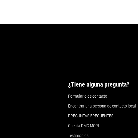
500 kg
1.000 kg
Peso máximo de la pieza
Máx. longitud de la pieza de
trabajo
Detalles
Detalles
Anchura máxima de la pieza
¿Tiene alguna pregunta?
Formulario de contacto
Encontrar una persona de contacto local
PREGUNTAS FRECUENTES
Cuenta DMG MORI
Testimonios