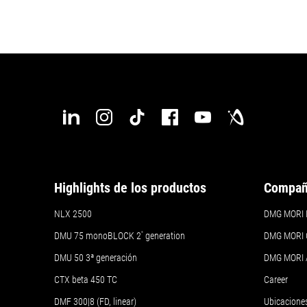
1.000 kg
1.500 kg
Detalles
Detalles
Highlights de los productos
Compañ
NLX 2500
DMG MORI Ib
DMU 75 monoBLOCK 2
ª
generation
DMG MORI 
DMU 50
3ª generación
DMG MORI
CTX beta 450 TC
Career
DMF 300|8 (FD, linear)
Ubicacione