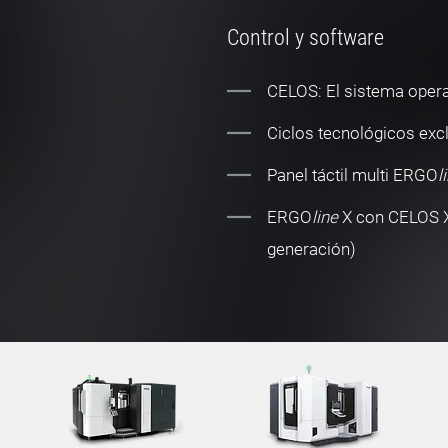
Control y software
CELOS: El sistema opera
Ciclos tecnológicos ex
Panel táctil multi ERGO
l
ERGO
line
X con CELOS 
generación)