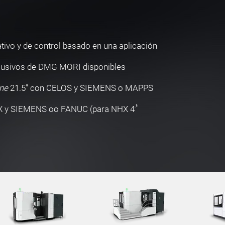
tivo y de control basado en una aplicación
clusivos de DMG MORI disponibles
ine
21.5" con CELOS y SIEMENS o MAPPS
.ª
X y SIEMENS oo FANUC (para NHX 4