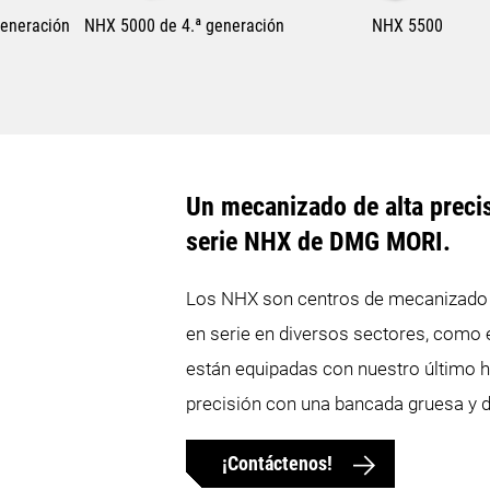
generación
NHX 5000 de 4.ª generación
NHX 5500
Máx. recorrido X
730 mm
800 mm
Un mecanizado de alta precis
Máx. recorrido Y
730 mm
800 mm
serie NHX de DMG MORI.
Los NHX son centros de mecanizado h
Máx. recorrido Z
880 mm
880 mm
en serie en diversos sectores, como e
Diámetro máx. de la pieza
800 mm
800 mm
están equipadas con nuestro último 
precisión con una bancada gruesa y de
Máx. altura de la pieza de
1.000 mm
1.100 mm
trabajo
¡Contáctenos!