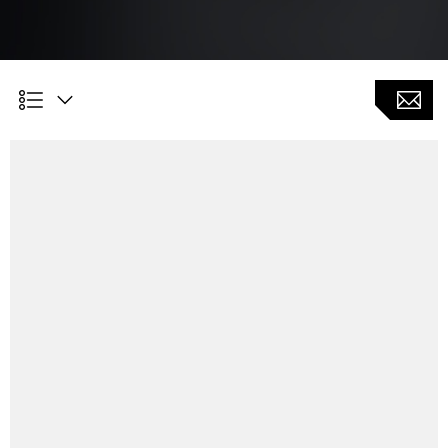
Ventajas para los clientes
Ajuste rápido del proceso con programación segura
Gran flexibilidad durante la adaptación y corrección del
proceso
Engranajes internos y externos hasta módulo 4*