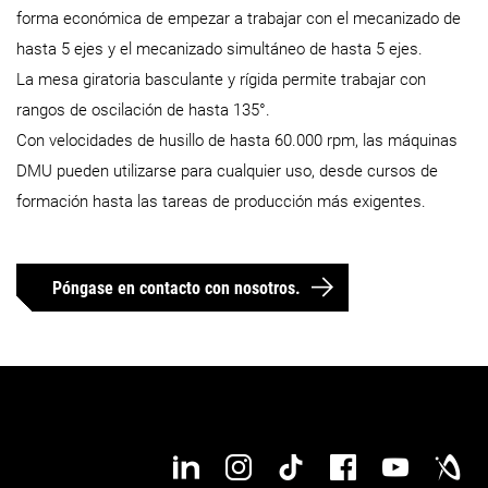
forma económica de empezar a trabajar con el mecanizado de
hasta 5 ejes y el mecanizado simultáneo de hasta 5 ejes.
Máx. recorrido Z
290 mm
420 mm
La mesa giratoria basculante y rígida permite trabajar con
rangos de oscilación de hasta 135°.
Diámetro máx. de la pieza
220 mm
505 mm
Con velocidades de husillo de hasta 60.000 rpm, las máquinas
DMU pueden utilizarse para cualquier uso, desde cursos de
Máx. altura de la pieza de
283 mm
570 mm
formación hasta las tareas de producción más exigentes.
trabajo
15 kg
300 kg
Peso máximo de la pieza
Póngase en contacto con nosotros.
Máx. longitud de la pieza de
trabajo
Detalles
Detalles
Anchura máxima de la pieza