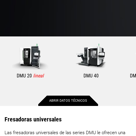
DMU 20
lineal
DMU 40
DM
ABRIR DATOS TÉCNICOS
Máx. recorrido X
220 mm
550 mm
Fresadoras universales
Las fresadoras universales de las series DMU le ofrecen una
Máx. recorrido Y
370 mm
450 mm