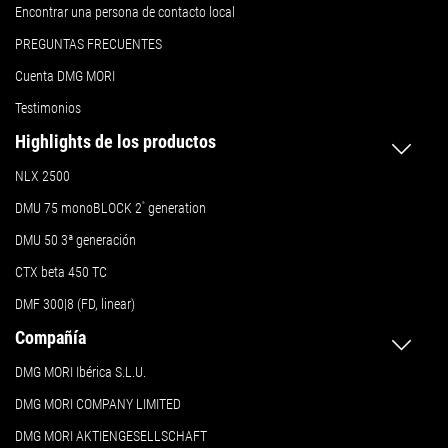
Encontrar una persona de contacto local
PREGUNTAS FRECUENTES
Cuenta DMG MORI
Testimonios
Highlights de los productos
NLX 2500
DMU 75 monoBLOCK 2
ª
generation
DMU 50
3ª generación
CTX beta 450 TC
DMF 300|8 (FD, linear)
Compañía
DMG MORI Ibérica S.L.U.
DMG MORI COMPANY LIMITED
DMG MORI AKTIENGESELLSCHAFT