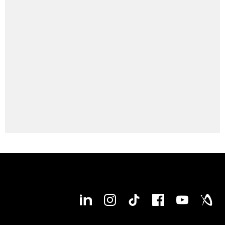
nuevo configurador de máquinas DMG MORI le ofrece la
base perfecta! Fácil e intuitivo , puede especificar y
personalizar su propia LASERTEC 50 PrecisionTool según
sus necesidades individuales. ¡En cualquier momento, en
cualquier lugar! ¡Empiece ahora mismo!
Congigure su nueva LASERTEC 50 PrecisionTool
ahora