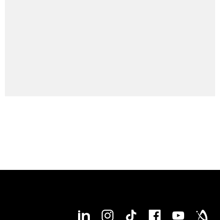
hasta el funcionamiento continuo de las máquinas.
Somos el principal socio de la industria aeronáutica y
espacial.
Solicitar asesoramiento