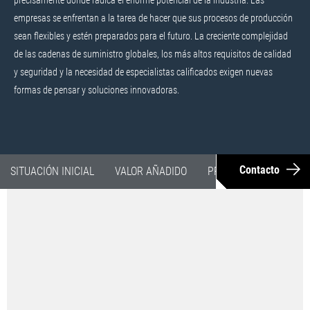
precisamente donde radica el enorme potencial de la industria. Las
empresas se enfrentan a la tarea de hacer que sus procesos de producción
sean flexibles y estén preparados para el futuro. La creciente complejidad
de las cadenas de suministro globales, los más altos requisitos de calidad
y seguridad y la necesidad de especialistas calificados exigen nuevas
formas de pensar y soluciones innovadoras.
Contacto
SITUACIÓN INICIAL
VALOR AÑADIDO
PRODUCTO
EJEMPL
Aviación y espacio en alza