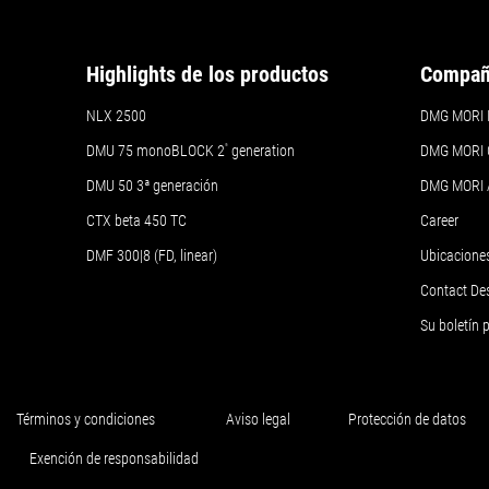
Highlights de los productos
Compañ
NLX 2500
DMG MORI Ib
DMU 75 monoBLOCK 2
ª
generation
DMG MORI 
DMU 50
3ª generación
DMG MORI
CTX beta 450 TC
Career
DMF 300|8 (FD, linear)
Ubicacione
Contact De
Su boletín
Términos y condiciones
Aviso legal
Protección de datos
Exención de responsabilidad