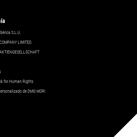
ía
érica S.L.U.
COMPANY LIMITED
 AKTIENGESELLSCHAFT
s
sk for Human Rights
 personalizado de DMG MORI