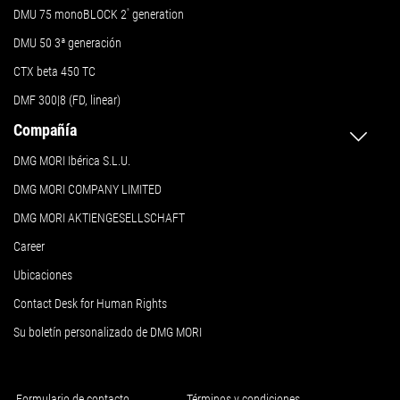
DMU 75 monoBLOCK 2
ª
generation
DMU 50
3ª generación
CTX beta 450 TC
DMF 300|8 (FD, linear)
Compañía
DMG MORI Ibérica S.L.U.
DMG MORI COMPANY LIMITED
DMG MORI AKTIENGESELLSCHAFT
Career
Ubicaciones
Contact Desk for Human Rights
Su boletín personalizado de DMG MORI
Formulario de contacto
Términos y condiciones