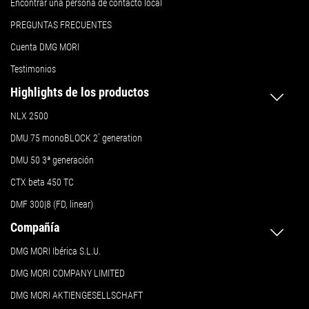
Encontrar una persona de contacto local
PREGUNTAS FRECUENTES
Cuenta DMG MORI
Testimonios
Highlights de los productos
NLX 2500
DMU 75 monoBLOCK 2
ª
generation
DMU 50
3ª generación
CTX beta 450 TC
DMF 300|8 (FD, linear)
Compañía
DMG MORI Ibérica S.L.U.
DMG MORI COMPANY LIMITED
DMG MORI AKTIENGESELLSCHAFT