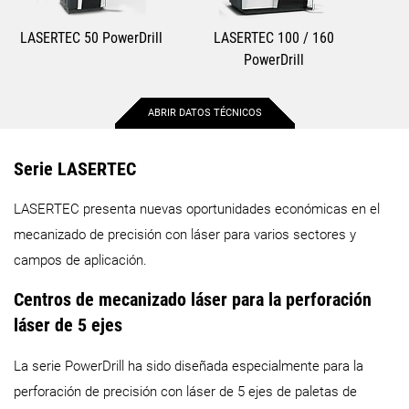
LASERTEC 50 PowerDrill
LASERTEC 100 / 160
PowerDrill
ABRIR DATOS TÉCNICOS
Máx. recorrido X
540 mm
1.600 mm
Serie LASERTEC
LASERTEC presenta nuevas oportunidades económicas en el
Máx. recorrido Y
500 mm
1.000 mm
mecanizado de precisión con láser para varios sectores y
campos de aplicación.
Máx. recorrido Z
700 mm
1.000 mm
Centros de mecanizado láser para la perforación
Detalles
Detalles
láser de 5 ejes
La serie PowerDrill ha sido diseñada especialmente para la
perforación de precisión con láser de 5 ejes de paletas de