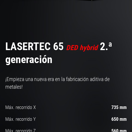
LASERTEC 65
2.ª
DED hybrid
generación
¡Empieza una nueva era en la fabricación aditiva de
metales!
Máx. recorrido X
735 mm
Máx. recorrido Y
650 mm
Máx. recorrido Z
560 mm