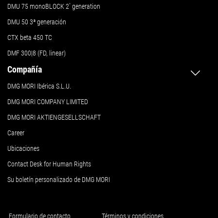
DMU 75 monoBLOCK 2
ª
generation
DMU 50
3ª generación
CTX beta 450 TC
DMF 300|8 (FD, linear)
Compañía
DMG MORI Ibérica S.L.U.
DMG MORI COMPANY LIMITED
DMG MORI AKTIENGESELLSCHAFT
Career
Ubicaciones
Contact Desk for Human Rights
Su boletín personalizado de DMG MORI
Formulario de contacto
Términos y condiciones