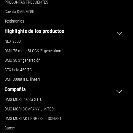
PREGUNTAS FRECUENTES
Cuenta DMG MORI
Testimonios
Highlights de los productos
NLX 2500
DMU 75 monoBLOCK 2
ª
generation
DMU 50
3ª generación
CTX beta 450 TC
DMF 300|8 (FD, linear)
Compañía
DMG MORI Ibérica S.L.U.
DMG MORI COMPANY LIMITED
DMG MORI AKTIENGESELLSCHAFT
Career