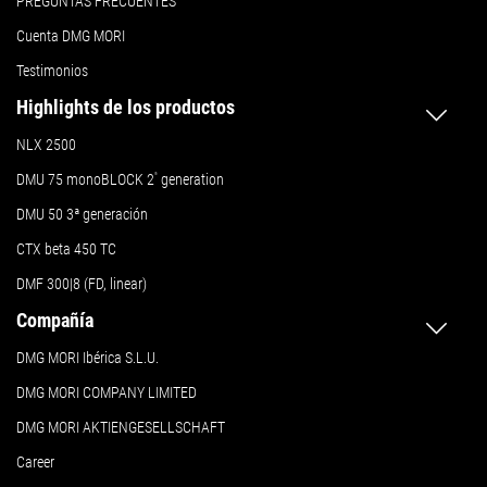
PREGUNTAS FRECUENTES
Cuenta DMG MORI
Testimonios
Highlights de los productos
NLX 2500
DMU 75 monoBLOCK 2
ª
generation
DMU 50
3ª generación
CTX beta 450 TC
DMF 300|8 (FD, linear)
Compañía
DMG MORI Ibérica S.L.U.
DMG MORI COMPANY LIMITED
DMG MORI AKTIENGESELLSCHAFT
Career