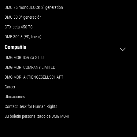
DMU 75 monoBLOCK 2
ª
generation
DMU 50
3ª generación
CTX beta 450 TC
DMF 300|8 (FD, linear)
Compañía
DMG MORI Ibérica S.L.U.
DMG MORI COMPANY LIMITED
DMG MORI AKTIENGESELLSCHAFT
Career
Ubicaciones
Contact Desk for Human Rights
Su boletín personalizado de DMG MORI