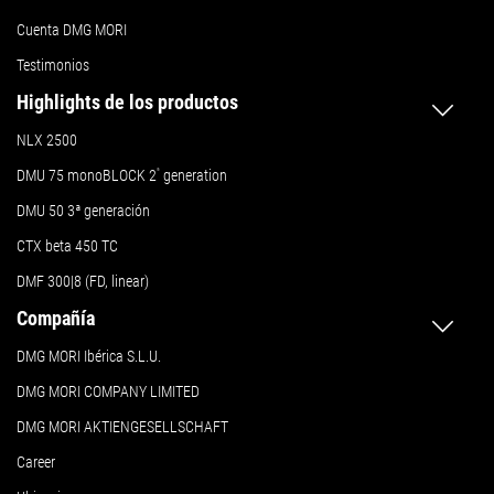
Cuenta DMG MORI
Testimonios
Highlights de los productos
NLX 2500
DMU 75 monoBLOCK 2
ª
generation
DMU 50
3ª generación
CTX beta 450 TC
DMF 300|8 (FD, linear)
Compañía
DMG MORI Ibérica S.L.U.
DMG MORI COMPANY LIMITED
DMG MORI AKTIENGESELLSCHAFT
Career