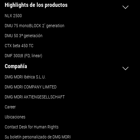
Highlights de los productos
NLX 2500
DMU 75 monoBLOCK 2
ª
generation
DMU 50
3ª generación
CTX beta 450 TC
DMF 300|8 (FD, linear)
Compañía
DMG MORI Ibérica S.L.U.
DMG MORI COMPANY LIMITED
DMG MORI AKTIENGESELLSCHAFT
Career
Ubicaciones
Contact Desk for Human Rights
Su boletín personalizado de DMG MORI