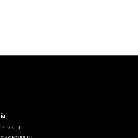
ía
érica S.L.U.
COMPANY LIMITED