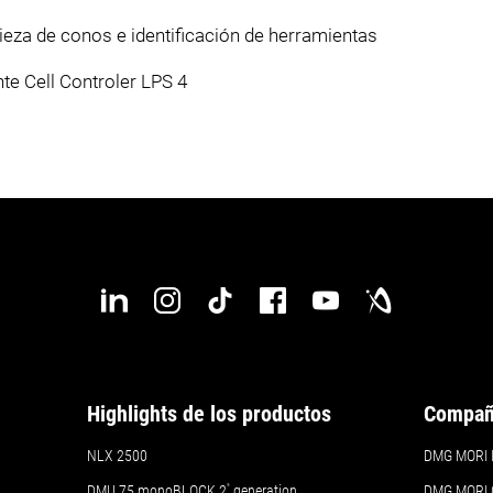
ieza de conos e identificación de herramientas
te Cell Controler LPS 4
Highlights de los productos
Compañ
NLX 2500
DMG MORI Ib
DMU 75 monoBLOCK 2
ª
generation
DMG MORI 