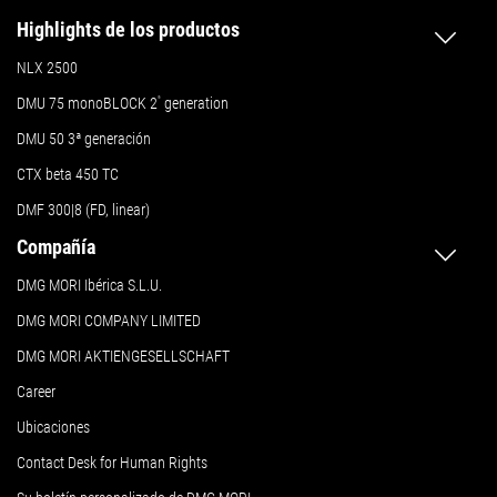
Highlights de los productos
NLX 2500
DMU 75 monoBLOCK 2
ª
generation
DMU 50
3ª generación
CTX beta 450 TC
DMF 300|8 (FD, linear)
Compañía
DMG MORI Ibérica S.L.U.
DMG MORI COMPANY LIMITED
DMG MORI AKTIENGESELLSCHAFT
Career
Ubicaciones
Contact Desk for Human Rights