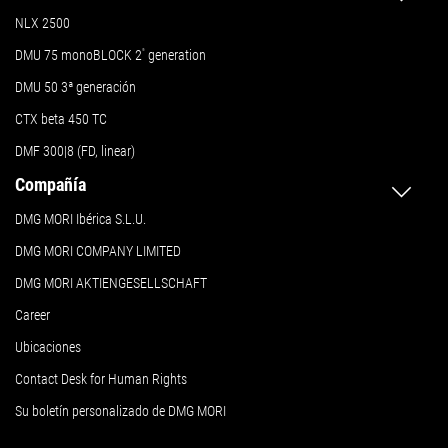
NLX 2500
DMU 75 monoBLOCK 2
ª
generation
DMU 50
3ª generación
CTX beta 450 TC
DMF 300|8 (FD, linear)
Compañía
DMG MORI Ibérica S.L.U.
DMG MORI COMPANY LIMITED
DMG MORI AKTIENGESELLSCHAFT
Career
Ubicaciones
Contact Desk for Human Rights
Su boletín personalizado de DMG MORI